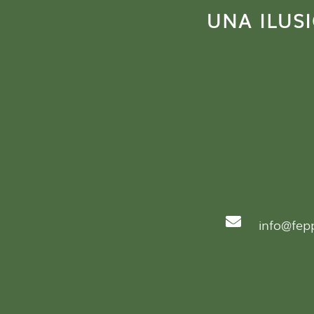
UNA ILUS

info@fep