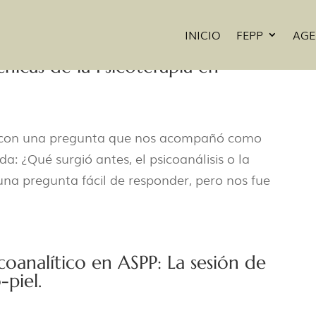
INICIO
FEPP
AG
nicas de la Psicoterapia en
ia con una pregunta que nos acompañó como
a: ¿Qué surgió antes, el psicoanálisis o la
 una pregunta fácil de responder, pero nos fue
coanalítico en ASPP: La sesión de
-piel.