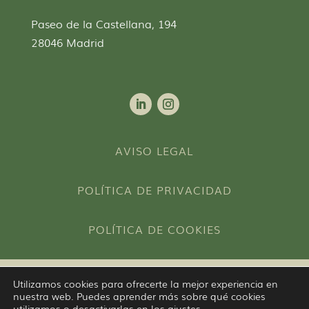
Paseo de la Castellana, 194
28046 Madrid
AVISO LEGAL
POLÍTICA DE PRIVACIDAD
POLÍTICA DE COOKIES
Utilizamos cookies para ofrecerte la mejor experiencia en
© 2026 Federación Española de Psicoterapia
nuestra web. Puedes aprender más sobre qué cookies
Psicoanalítica (FEPP). Todos los derechos
utilizamos o desactivarlas en los
ajustes
.