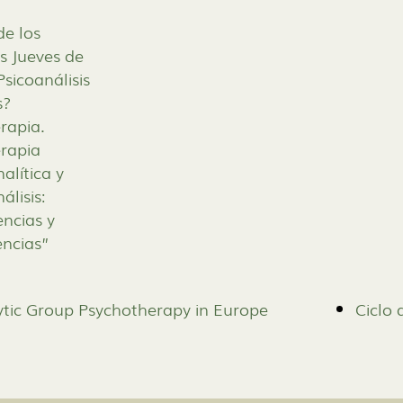
de los
s Jueves de
sicoanálisis
s?
rapia.
erapia
alítica y
álisis:
encias y
encias”
tic Group Psychotherapy in Europe
Ciclo 