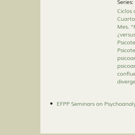
Series:
Ciclos 
Cuarto
Mes. “P
¿versu
Psicote
Psicot
psicoan
psicoan
conflu
diverg
EFPP Seminars on Psychoanaly