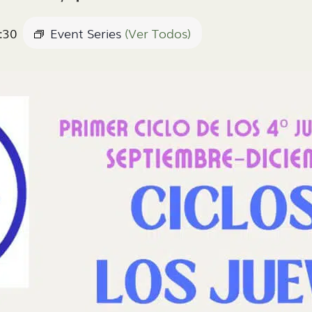
:30
Event Series
(Ver Todos)