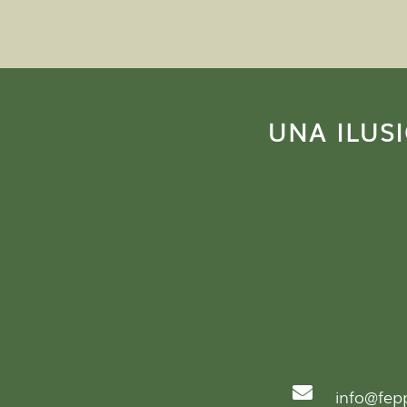
UNA ILUS

info@fep