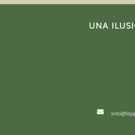
UNA ILUS

info@fep