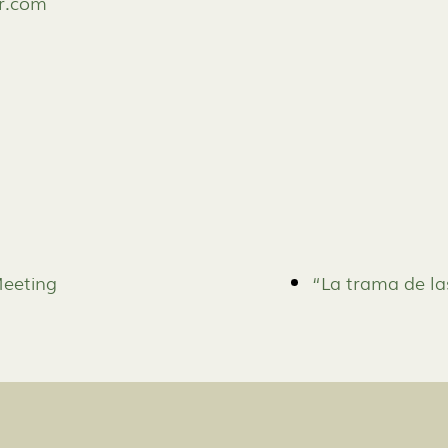
r.com
Meeting
“La trama de las